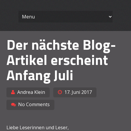
Wissenschaft
Skip
Ein Blog für Lehrende
to
content
Arbeiten le
Der nächste Blog-
Artikel erscheint
Anfang Juli
Andrea Klein
17. Juni 2017
No Comments
Liebe Leserinnen und Leser,