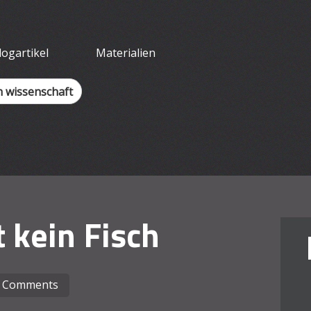
tliches Arbeit
logartikel
Materialien
h wissenschaft
t kein Fisch
 Comments