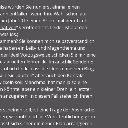
se würden Sie nun erst einmal einen
ann entfallen, wenn Ihre Wahl schon auf
 im Jahr 2017 einen Artikel mit dem Titel
rnativen
“ veröffentlicht. Leider ist auf den
as los.)
ammen? Sie können mich selbstverständlich
 Sie haben ein Leib- und Magenthema und
er Idee! Vorzugsweise schicken Sie mir eine
es-arbeiten-lehren.de
. Im anschließenden E-
, ob ich finde, dass die Idee zu meinem Blog
sen. Sie „dürfen“ aber auch den Kontakt
ickeln soll. Manchmal hat man ja so eine
könnte, aber ein kleiner Dreh, ein letzter
ch anzugehen. In diesem Fall stehe ich Ihnen
rscheinen soll, ist eine Frage der Absprache.
den, woraufhin ich die Veröffentlichung grob
sst sich sicher ein neuer Plan arrangieren.