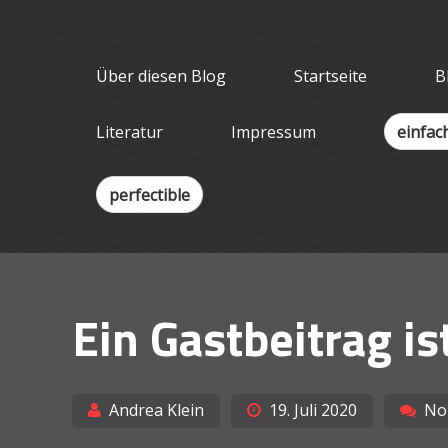
Skip
Wissenschaf
to
Ein Blog für Lehrende
content
Über diesen Blog
Startseite
B
Literatur
Impressum
einfac
perfectible
Ein Gastbeitrag is
Andrea Klein
19. Juli 2020
No