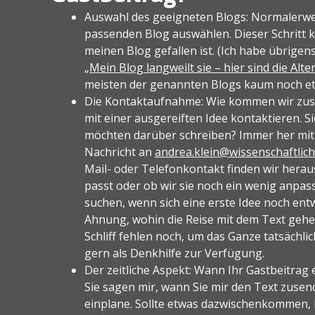
Auswahl des geeigneten Blogs: Normalerwei
passenden Blog auswählen. Dieser Schritt k
meinen Blog gefallen ist. (Ich habe übrigens
„
Mein Blog langweilt sie – hier sind die Alte
meisten der genannten Blogs kaum noch etw
Die Kontaktaufnahme: Wie kommen wir zus
mit einer ausgereiften Idee kontaktieren.
möchten darüber schreiben? Immer her mit d
Nachricht an
andrea.klein@wissenschaftlich
Mail- oder Telefonkontakt finden wir heraus
passt oder ob wir sie noch ein wenig anpas
suchen, wenn sich eine erste Idee noch entw
Ahnung, wohin die Reise mit dem Text gehen 
Schliff fehlen noch, um das Ganze tatsächli
gern als Denkhilfe zur Verfügung.
Der zeitliche Aspekt: Wann Ihr Gastbeitrag e
Sie sagen mir, wann Sie mir den Text zusen
einplane. Sollte etwas dazwischenkommen, lä