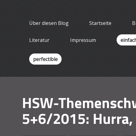
Skip
Wissenschaf
to
Ein Blog für Lehrende
content
Über diesen Blog
Startseite
B
Literatur
Impressum
einfac
perfectible
HSW-Themenschw
5+6/2015: Hurra, 