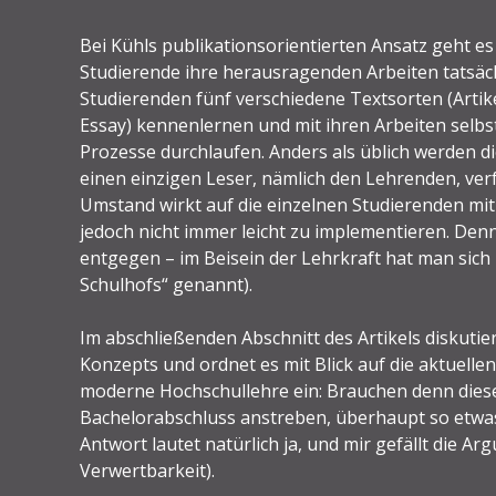
Bei Kühls publikationsorientierten Ansatz geht e
Studierende ihre herausragenden Arbeiten tatsächl
Studierenden fünf verschiedene Textsorten (Arti
Essay) kennenlernen und mit ihren Arbeiten selbst
Prozesse durchlaufen. Anders als üblich werden di
einen einzigen Leser, nämlich den Lehrenden, verf
Umstand wirkt auf die einzelnen Studierenden mitu
jedoch nicht immer leicht zu implementieren. Denn
entgegen – im Beisein der Lehrkraft hat man sich n
Schulhofs“ genannt).
Im abschließenden Abschnitt des Artikels diskutie
Konzepts und ordnet es mit Blick auf die aktuell
moderne Hochschullehre ein: Brauchen denn diese
Bachelorabschluss anstreben, überhaupt so etwas 
Antwort lautet natürlich ja, und mir gefällt die Ar
Verwertbarkeit).