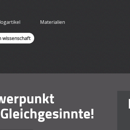
tliches Arbeit
logartikel
Materialien
h wissenschaft
erpunkt
Gleichgesinnte!