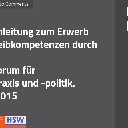
No Comments
leitung zum Erwerb
reibkompetenzen durch
orum für
xis und -politik.
2015