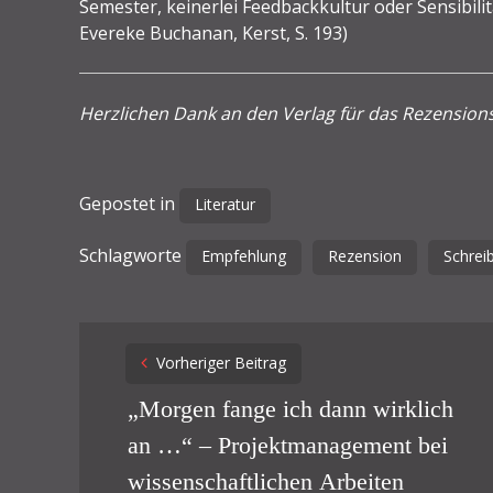
Semester, keinerlei Feedbackkultur oder Sensibil
Evereke Buchanan, Kerst, S. 193)
Herzlichen Dank an den Verlag für das Rezension
Gepostet in
Literatur
Schlagworte
Empfehlung
Rezension
Schrei
Post
Vorheriger Beitrag
navigation
„Morgen fange ich dann wirklich
an …“ – Projektmanagement bei
wissenschaftlichen Arbeiten