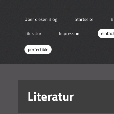
Skip
Wissenschaf
to
Ein Blog für Lehrende
content
Über diesen Blog
Startseite
B
Literatur
Impressum
einfac
perfectible
Literatur