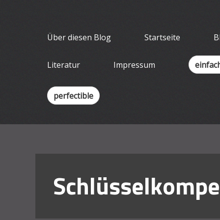
Skip
Wissenschaf
to
Ein Blog für Lehrende
content
Über diesen Blog
Startseite
B
Literatur
Impressum
einfac
perfectible
Schlüsselkompe