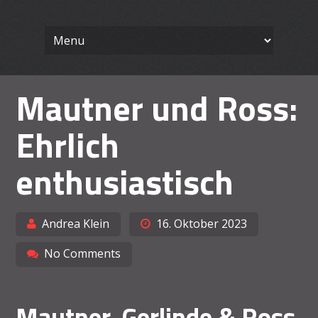
Wissenschaft
Skip
Ein Blog für Lehrende
to
content
Arbeiten le
Mautner und Ross:
Ehrlich
enthusiastisch
Andrea Klein
16. Oktober 2023
No Comments
Mautner, Gerlinde & Ross,