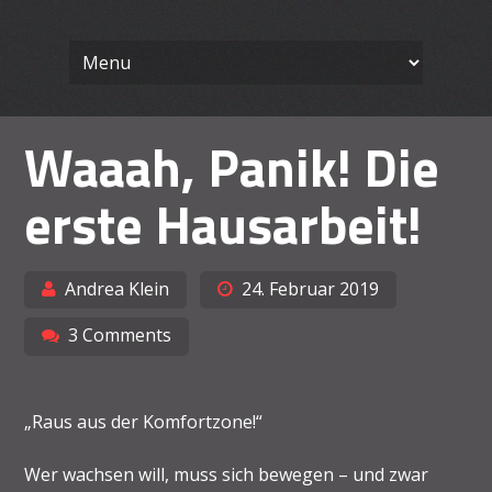
Wissenschaft
Skip
Ein Blog für Lehrende
to
content
Arbeiten le
Waaah, Panik! Die
erste Hausarbeit!
Andrea Klein
24. Februar 2019
3 Comments
„Raus aus der Komfortzone!“
Wer wachsen will, muss sich bewegen – und zwar