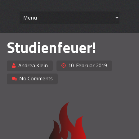
Wissenschaft
Skip
Ein Blog für Lehrende
to
content
Arbeiten le
Studienfeuer!
Andrea Klein
10. Februar 2019
No Comments