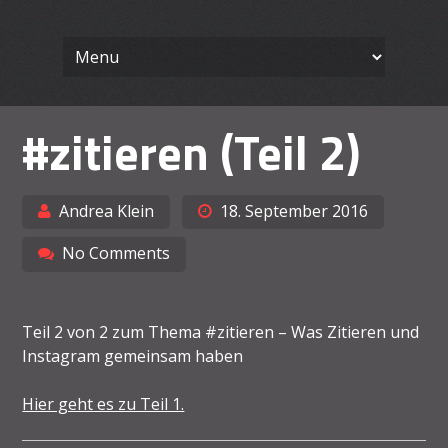
Wissenschaft
Skip
Ein Blog für Lehrende
to
content
Arbeiten le
#zitieren (Teil 2)
Andrea Klein
18. September 2016
No Comments
Teil 2 von 2 zum Thema #zitieren – Was Zitieren und
Instagram gemeinsam haben
Hier geht es zu Teil 1.