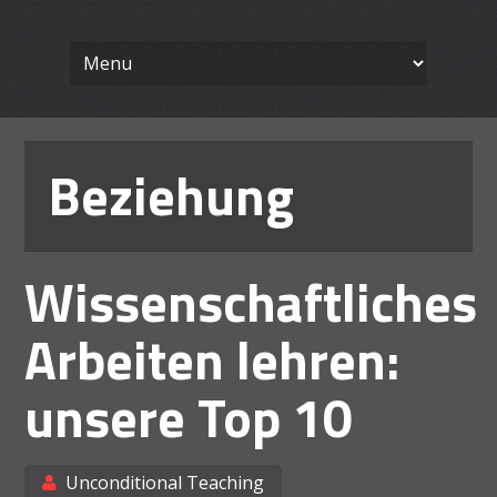
Wissenschaft
Skip
Ein Blog für Lehrende
to
content
Arbeiten le
Beziehung
Wissenschaftliches
Arbeiten lehren:
unsere Top 10
Unconditional Teaching