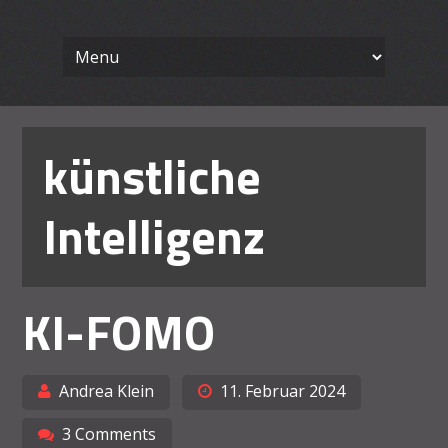
Wissenschaft
Skip
Ein Blog für Lehrende
to
content
Arbeiten le
künstliche
Intelligenz
KI-FOMO
Andrea Klein
11. Februar 2024
3 Comments