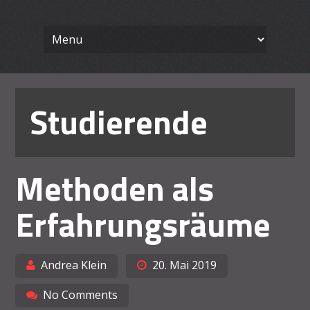
Wissenschaft
Skip
Ein Blog für Lehrende
to
content
Arbeiten le
Studierende
Methoden als
Erfahrungsräume
Andrea Klein
20. Mai 2019
No Comments