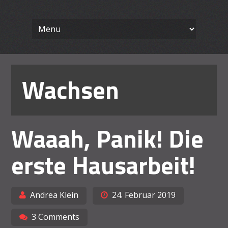
Wissenschaft
Skip
Ein Blog für Lehrende
to
content
Arbeiten le
Wachsen
Waaah, Panik! Die
erste Hausarbeit!
Andrea Klein
24. Februar 2019
3 Comments