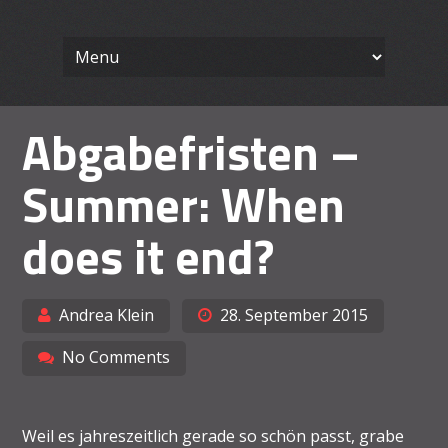
Wissenschaft
Skip
Ein Blog für Lehrende
to
content
Arbeiten le
Abgabefristen –
Summer: When
does it end?
Andrea Klein
28. September 2015
No Comments
Weil es jahreszeitlich gerade so schön passt, grabe