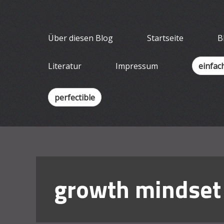
Skip
Wissenschaf
to
Ein Blog für Lehrende
content
Über diesen Blog
Startseite
B
Literatur
Impressum
einfac
perfectible
growth mindset