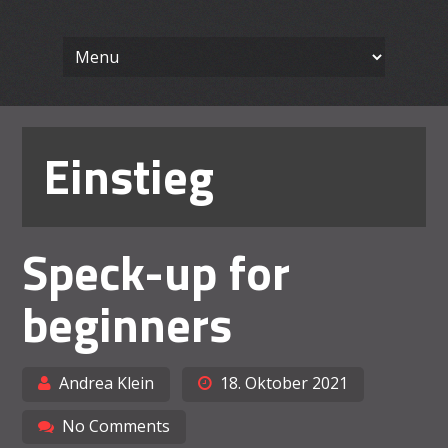
Wissenschaft
Skip
Ein Blog für Lehrende
to
content
Arbeiten le
Einstieg
Speck-up for
beginners
Andrea Klein
18. Oktober 2021
No Comments