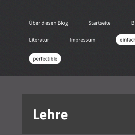
Skip
Wissenschaf
to
Ein Blog für Lehrende
content
Über diesen Blog
Startseite
B
Literatur
Impressum
einfac
perfectible
Lehre