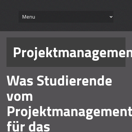
Wissenschaft
Skip
Ein Blog für Lehrende
to
content
Arbeiten le
Projektmanagemen
Was Studierende
vom
Projektmanagemen
für das