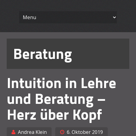
Wissenschaft
Skip
Ein Blog für Lehrende
to
content
Arbeiten le
Beratung
Intuition in Lehre
und Beratung –
Herz über Kopf
Andrea Klein
6. Oktober 2019