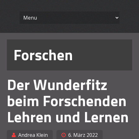
Wissenschaft
Skip
Ein Blog für Lehrende
to
content
Arbeiten le
Forschen
Der Wunderfitz
beim Forschenden
Lehren und Lernen
Andrea Klein
6. März 2022