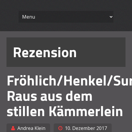
Wissenschaft
Skip
Ein Blog für Lehrende
to
content
Arbeiten le
Rezension
Fröhlich/Henkel/Su
Raus aus dem
stillen Kämmerlein
Andrea Klein
10. Dezember 2017