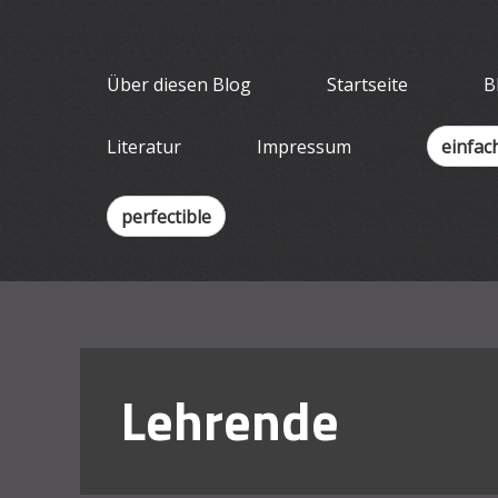
Skip
Wissenschaf
to
Ein Blog für Lehrende
content
Über diesen Blog
Startseite
B
Literatur
Impressum
einfac
perfectible
Lehrende