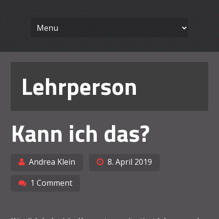
Wissenschaft
Skip
Ein Blog für Lehrende
to
content
Arbeiten le
Lehrperson
Kann ich das?
Andrea Klein
8. April 2019
1 Comment